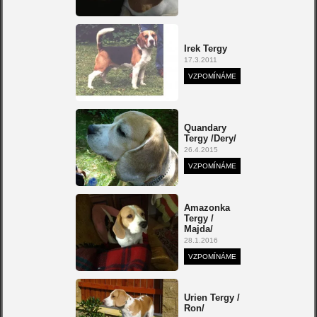
Irek Tergy
17.3.2011
VZPOMÍNÁME
Quandary
Tergy /Dery/
26.4.2015
VZPOMÍNÁME
Amazonka
Tergy /
Majda/
28.1.2016
VZPOMÍNÁME
Urien Tergy /
Ron/