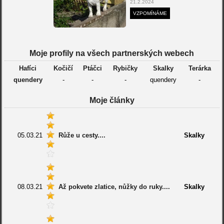
21.2.2024
VZPOMÍNÁME
Moje profily na všech partnerských webech
Hafíci
Kočičí
Ptáčci
Rybičky
Skalky
Terárka
quendery
-
-
-
quendery
-
Moje články
05.03.21
Růže u cesty....
Skalky
08.03.21
Až pokvete zlatice, nůžky do ruky....
Skalky