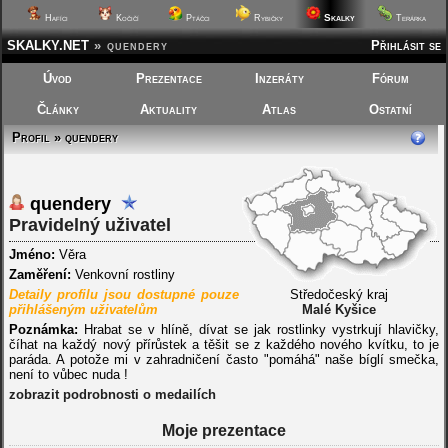
Skalky
Hafíci
Kočičí
Ptáčci
Rybičky
Terárka
SKALKY.NET
»
quendery
Přihlásit se
Úvod
Prezentace
Inzeráty
Fórum
Články
Aktuality
Atlas
Ostatní
Profil » quendery
quendery
Pravidelný uživatel
Jméno:
Věra
Zaměření:
Venkovní rostliny
Detaily profilu jsou dostupné pouze
Středočeský kraj
přihlášeným uživatelům
Malé Kyšice
Poznámka:
Hrabat se v hlíně, dívat se jak rostlinky vystrkují hlavičky,
číhat na každý nový přírůstek a těšit se z každého nového kvítku, to je
paráda. A potože mi v zahradničení často "pomáhá" naše bíglí smečka,
není to vůbec nuda !
zobrazit podrobnosti o medailích
Moje prezentace