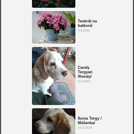
Tenkrát na
balkoně
9.4.2011
Candy
Tergyan
/Kendy/
5.3.2024
Ikona Tergy /
Mášenka/
24.2.2019