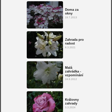
Doma za
okny
19.7.2013
Zahrada pro
radost
8.3.2021
Malá
zahrádka -
vzpomínání
24.6.2012
Královny
zahrady
3.3.2024