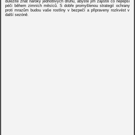
důležité znát nároky jednotlivých druhů, abyste jim zajistili co nejlepší
péči během zimních měsíců. S dobře promyšlenou strategií ochrany
proti mrazům budou vaše rostliny v bezpečí a připraveny rozkvést v
další sezóně.