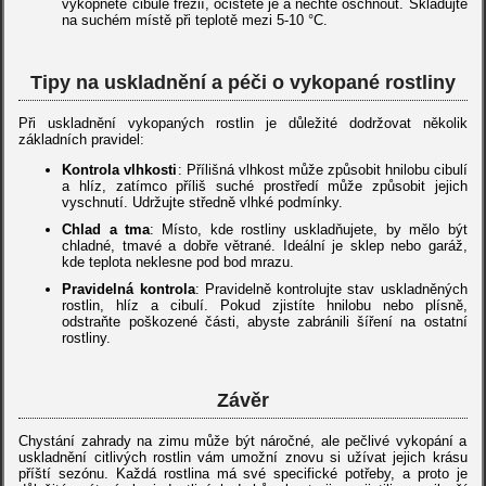
vykopněte cibule frézií, očistěte je a nechte oschnout. Skladujte
na suchém místě při teplotě mezi 5-10 °C.
Tipy na uskladnění a péči o vykopané rostliny
Při uskladnění vykopaných rostlin je důležité dodržovat několik
základních pravidel:
Kontrola vlhkosti
: Přílišná vlhkost může způsobit hnilobu cibulí
a hlíz, zatímco příliš suché prostředí může způsobit jejich
vyschnutí. Udržujte středně vlhké podmínky.
Chlad a tma
: Místo, kde rostliny uskladňujete, by mělo být
chladné, tmavé a dobře větrané. Ideální je sklep nebo garáž,
kde teplota neklesne pod bod mrazu.
Pravidelná kontrola
: Pravidelně kontrolujte stav uskladněných
rostlin, hlíz a cibulí. Pokud zjistíte hnilobu nebo plísně,
odstraňte poškozené části, abyste zabránili šíření na ostatní
rostliny.
Závěr
Chystání zahrady na zimu může být náročné, ale pečlivé vykopání a
uskladnění citlivých rostlin vám umožní znovu si užívat jejich krásu
příští sezónu. Každá rostlina má své specifické potřeby, a proto je