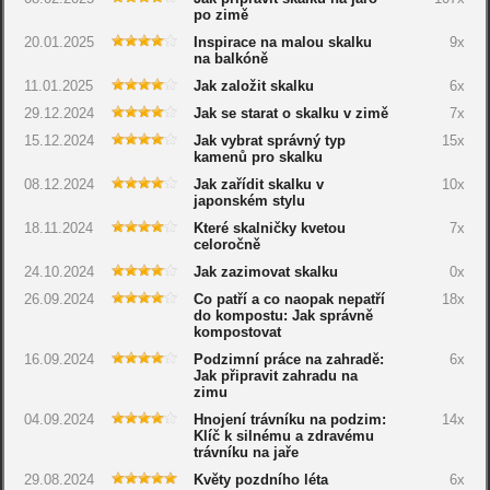
po zimě
20.01.2025
Inspirace na malou skalku
9x
na balkóně
11.01.2025
Jak založit skalku
6x
29.12.2024
Jak se starat o skalku v zimě
7x
15.12.2024
Jak vybrat správný typ
15x
kamenů pro skalku
08.12.2024
Jak zařídit skalku v
10x
japonském stylu
18.11.2024
Které skalničky kvetou
7x
celoročně
24.10.2024
Jak zazimovat skalku
0x
26.09.2024
Co patří a co naopak nepatří
18x
do kompostu: Jak správně
kompostovat
16.09.2024
Podzimní práce na zahradě:
6x
Jak připravit zahradu na
zimu
04.09.2024
Hnojení trávníku na podzim:
14x
Klíč k silnému a zdravému
trávníku na jaře
29.08.2024
Květy pozdního léta
6x