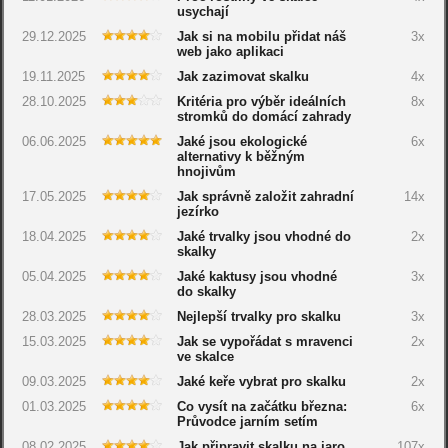
usychají
29.12.2025
Jak si na mobilu přidat náš
3x
web jako aplikaci
19.11.2025
Jak zazimovat skalku
4x
28.10.2025
Kritéria pro výběr ideálních
8x
stromků do domácí zahrady
06.06.2025
Jaké jsou ekologické
6x
alternativy k běžným
hnojivům
17.05.2025
Jak správně založit zahradní
14x
jezírko
18.04.2025
Jaké trvalky jsou vhodné do
2x
skalky
05.04.2025
Jaké kaktusy jsou vhodné
3x
do skalky
28.03.2025
Nejlepší trvalky pro skalku
3x
15.03.2025
Jak se vypořádat s mravenci
2x
ve skalce
09.03.2025
Jaké keře vybrat pro skalku
2x
01.03.2025
Co vysít na začátku března:
6x
Průvodce jarním setím
08.02.2025
Jak připravit skalku na jaro
107x