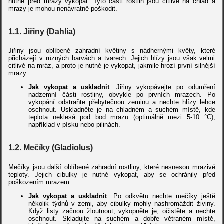
nutné před mrazy vykopat. Tyto části rostlin jsou citlivé na chlad a
mrazy je mohou nenávratně poškodit.
1.1. Jiřiny (Dahlia)
Jiřiny jsou oblíbené zahradní květiny s nádhernými květy, které
přicházejí v různých barvách a tvarech. Jejich hlízy jsou však velmi
citlivé na mráz, a proto je nutné je vykopat, jakmile hrozí první silnější
mrazy.
Jak vykopat a uskladnit
: Jiřiny vykopávejte po odumření
nadzemní části rostliny, obvykle po prvních mrazech. Po
vykopání odstraňte přebytečnou zeminu a nechte hlízy lehce
oschnout. Uskladněte je na chladném a suchém místě, kde
teplota neklesá pod bod mrazu (optimálně mezi 5-10 °C),
například v písku nebo pilinách.
1.2. Mečíky (Gladiolus)
Mečíky jsou další oblíbené zahradní rostliny, které nesnesou mrazivé
teploty. Jejich cibulky je nutné vykopat, aby se ochránily před
poškozením mrazem.
Jak vykopat a uskladnit
: Po odkvětu nechte mečíky ještě
několik týdnů v zemi, aby cibulky mohly nashromáždit živiny.
Když listy začnou žloutnout, vykopněte je, očistěte a nechte
oschnout. Skladujte na suchém a dobře větraném místě,