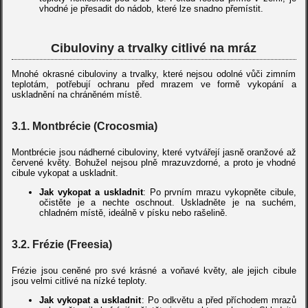
vhodné je přesadit do nádob, které lze snadno přemístit.
Cibuloviny a trvalky citlivé na mráz
Mnohé okrasné cibuloviny a trvalky, které nejsou odolné vůči zimním
teplotám, potřebují ochranu před mrazem ve formě vykopání a
uskladnění na chráněném místě.
3.1. Montbrécie (Crocosmia)
Montbrécie jsou nádherné cibuloviny, které vytvářejí jasně oranžové až
červené květy. Bohužel nejsou plně mrazuvzdorné, a proto je vhodné
cibule vykopat a uskladnit.
Jak vykopat a uskladnit
: Po prvním mrazu vykopněte cibule,
očistěte je a nechte oschnout. Uskladněte je na suchém,
chladném místě, ideálně v písku nebo rašelině.
3.2. Frézie (Freesia)
Frézie jsou ceněné pro své krásné a voňavé květy, ale jejich cibule
jsou velmi citlivé na nízké teploty.
Jak vykopat a uskladnit
: Po odkvětu a před příchodem mrazů