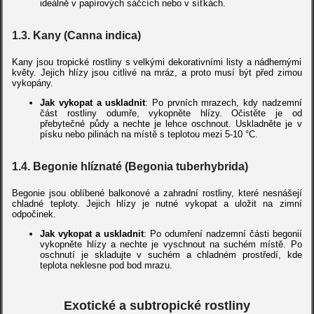
ideálně v papírových sáčcích nebo v síťkách.
1.3. Kany (Canna indica)
Kany jsou tropické rostliny s velkými dekorativními listy a nádhernými
květy. Jejich hlízy jsou citlivé na mráz, a proto musí být před zimou
vykopány.
Jak vykopat a uskladnit
: Po prvních mrazech, kdy nadzemní
část rostliny odumře, vykopněte hlízy. Očistěte je od
přebytečné půdy a nechte je lehce oschnout. Uskladněte je v
písku nebo pilinách na místě s teplotou mezi 5-10 °C.
1.4. Begonie hlíznaté (Begonia tuberhybrida)
Begonie jsou oblíbené balkonové a zahradní rostliny, které nesnášejí
chladné teploty. Jejich hlízy je nutné vykopat a uložit na zimní
odpočinek.
Jak vykopat a uskladnit
: Po odumření nadzemní části begonií
vykopněte hlízy a nechte je vyschnout na suchém místě. Po
oschnutí je skladujte v suchém a chladném prostředí, kde
teplota neklesne pod bod mrazu.
Exotické a subtropické rostliny