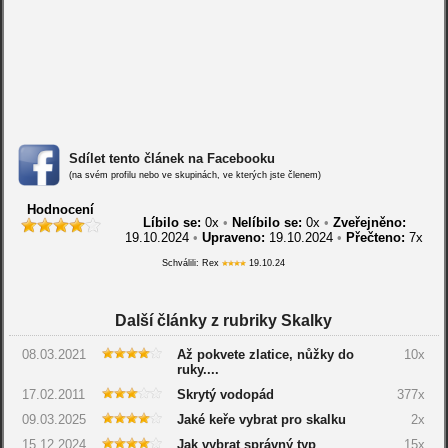
Sdílet tento článek na Facebooku
(na svém profilu nebo ve skupinách, ve kterých jste členem)
Hodnocení
Líbilo se:
0
x
•
Nelíbilo se:
0
x
•
Zveřejněno:
19.10.2024
•
Upraveno:
19.10.2024
•
Přečteno:
7x
Schválili: Rex
19.10.24
Další články z rubriky Skalky
08.03.2021
Až pokvete zlatice, nůžky do
10x
ruky....
17.02.2011
Skrytý vodopád
377x
09.03.2025
Jaké keře vybrat pro skalku
2x
15.12.2024
Jak vybrat správný typ
15x