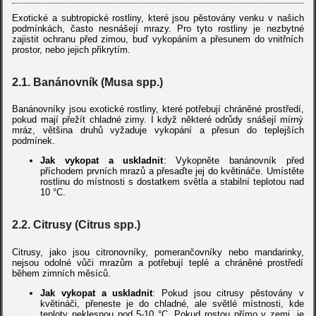
Exotické a subtropické rostliny, které jsou pěstovány venku v našich
podmínkách, často nesnášejí mrazy. Pro tyto rostliny je nezbytné
zajistit ochranu před zimou, buď vykopáním a přesunem do vnitřních
prostor, nebo jejich přikrytím.
2.1. Banánovník (Musa spp.)
Banánovníky jsou exotické rostliny, které potřebují chráněné prostředí,
pokud mají přežít chladné zimy. I když některé odrůdy snášejí mírný
mráz, většina druhů vyžaduje vykopání a přesun do teplejších
podmínek.
Jak vykopat a uskladnit
: Vykopněte banánovník před
příchodem prvních mrazů a přesaďte jej do květináče. Umístěte
rostlinu do místnosti s dostatkem světla a stabilní teplotou nad
10 °C.
2.2. Citrusy (Citrus spp.)
Citrusy, jako jsou citronovníky, pomerančovníky nebo mandarinky,
nejsou odolné vůči mrazům a potřebují teplé a chráněné prostředí
během zimních měsíců.
Jak vykopat a uskladnit
: Pokud jsou citrusy pěstovány v
květináči, přeneste je do chladné, ale světlé místnosti, kde
teploty neklesnou pod 5-10 °C. Pokud rostou přímo v zemi, je