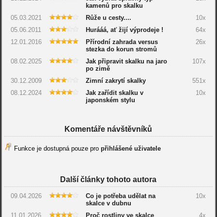
kamenů pro skalku
05.03.2021
Růže u cesty....
10x
05.06.2011
Hurááá, ať žijí výprodeje !
64x
12.01.2016
Přírodní zahrada versus
26x
stezka do korun stromů
08.02.2025
Jak připravit skalku na jaro
107x
po zimě
30.12.2009
Zimní zakrytí skalky
551x
08.12.2024
Jak zařídit skalku v
10x
japonském stylu
Komentáře návštěvníků
Funkce je dostupná pouze pro
přihlášené uživatele
Další články tohoto autora
09.04.2026
Co je potřeba udělat na
10x
skalce v dubnu
11.01.2026
Proč rostliny ve skalce
4x