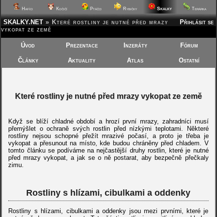
Skalky
Hafíci
Kočičí
Ptáčci
Rybičky
Terárka
SKALKY.NET
»
Které rostliny je nutné před mrazy
Přihlásit se
vykopat ze země
Úvod
Prezentace
Inzeráty
Fórum
Články
Aktuality
Atlas
Ostatní
Které rostliny je nutné před mrazy vykopat ze země
Když se blíží chladné období a hrozí první mrazy, zahradníci musí
přemýšlet o ochraně svých rostlin před nízkými teplotami. Některé
rostliny nejsou schopné přežít mrazivé počasí, a proto je třeba je
vykopat a přesunout na místo, kde budou chráněny před chladem. V
tomto článku se podíváme na nejčastější druhy rostlin, které je nutné
před mrazy vykopat, a jak se o ně postarat, aby bezpečně přečkaly
zimu.
Rostliny s hlízami, cibulkami a oddenky
Rostliny s hlízami, cibulkami a oddenky jsou mezi prvními, které je