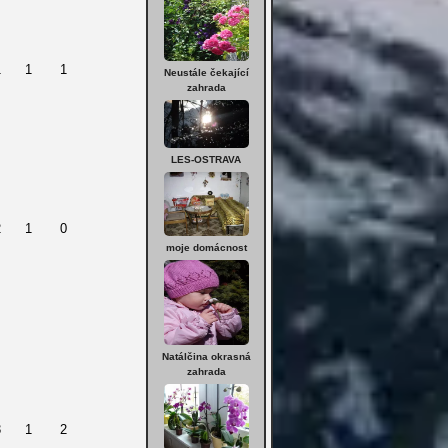
1
1
1
Neustále čekající
zahrada
LES-OSTRAVA
2
1
0
moje domácnost
Natálčina okrasná
zahrada
3
1
2