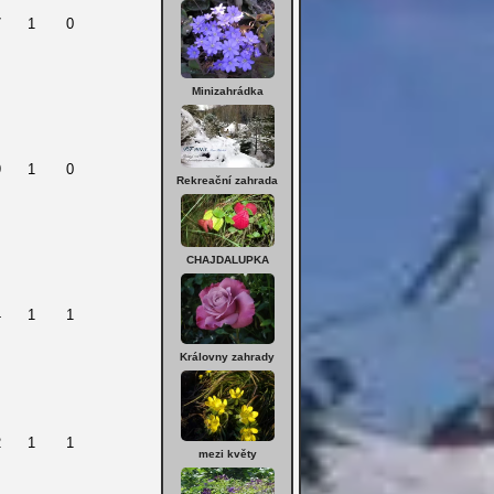
7
1
0
Minizahrádka
9
1
0
Rekreační zahrada
CHAJDALUPKA
4
1
1
Královny zahrady
2
1
1
mezi květy