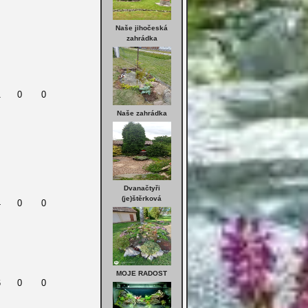
Naše jihočeská
zahrádka
1
0
0
Naše zahrádka
Dvanačtyři
(je)štěrková
4
0
0
MOJE RADOST
6
0
0