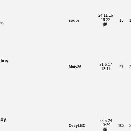
24.11.16
19:22
soubi
15
nty
liny
21.6.17
Maty26
27
13:11
ady
23.5.24
13:39
OzzyLBC
103