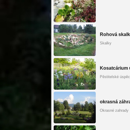
Rohová skal
Skalky
Kosatcárium u
Pěstitelské úspě
okrasná záhr
Okrasné zahrady