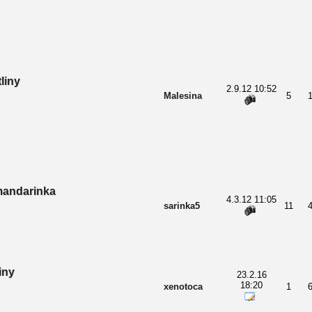
liny
2.9.12 10:52
Malesina
5
mandarinka
4.3.12 11:05
sarinka5
11
iny
23.2.16
18:20
xenotoca
1