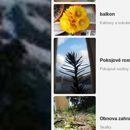
balkon
Kaktusy a sukule
Pokojové rost
Pokojové rostliny
Obnova zahr
Skalky