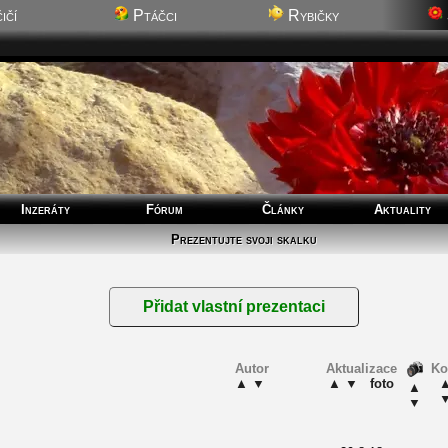
ičí
Ptáčci
Rybičky
Inzeráty
Fórum
Články
Aktuality
Prezentujte svoji skalku
Autor
Aktualizace
K
▲
▼
▲
▼
foto
▲
▼