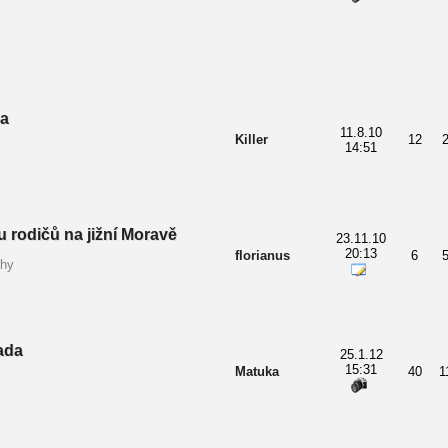
ka
11.8.10
Killer
12
14:51
 rodičů na jižní Moravě
23.11.10
20:13
florianus
6
chy
ada
25.1.12
15:31
Matuka
40
1