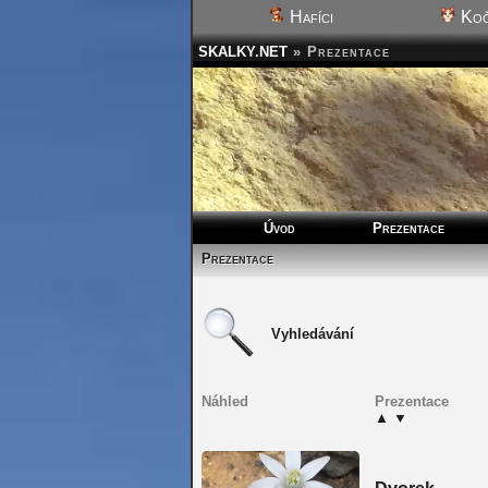
Hafíci
Koč
SKALKY.NET
»
Prezentace
Úvod
Prezentace
Prezentace
Vyhledávání
Náhled
Prezentace
▲
▼