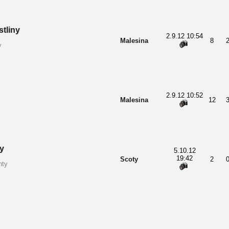
tliny
2.9.12 10:54
Malesina
8
y
2.9.12 10:52
Malesina
12
y
5.10.12
19:42
Scoty
2
nty