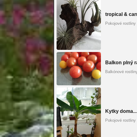
tropical & car
Pokojové rostliny
Balkon plný r
Balkónové rostlin
Kytky doma...
Pokojové rostliny