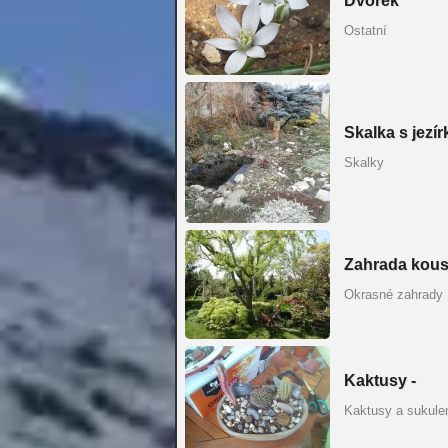
Dvorek
Ostatní
Skalka s jezí
Skalky
Zahrada kous
Okrasné zahrady
Kaktusy -
Kaktusy a sukule