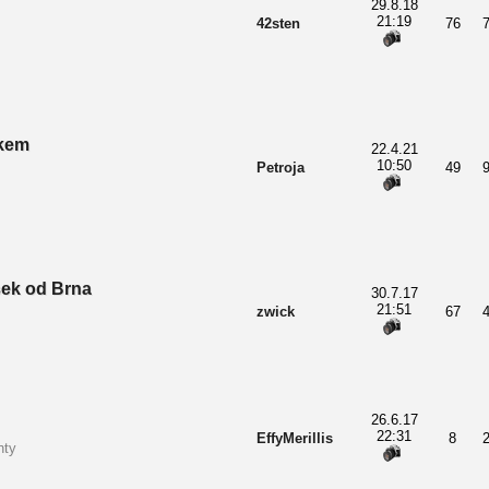
29.8.18
21:19
42sten
76
rkem
22.4.21
10:50
Petroja
49
ek od Brna
30.7.17
21:51
zwick
67
26.6.17
22:31
EffyMerillis
8
nty