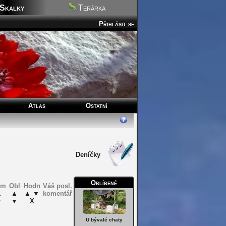
Skalky
Terárka
Přihlásit se
Atlas
Ostatní
Deníčky
Oblíbené
om
Obl
Hodn
Váš posl.
▲
▲
▲
▼
komentář
▼
▼
X
U bývalé chaty