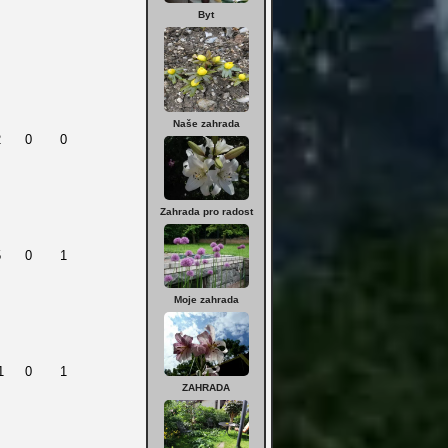
Byt
Naše zahrada
2
0
0
Zahrada pro radost
5
0
1
Moje zahrada
1
0
1
ZAHRADA