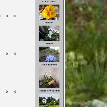
Suchá zídka
1
0
0
balkon
Fialky
9
0
0
Moja zahrada
Genesis vivarium
4
0
0