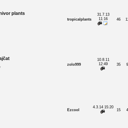
nivor plants
31.7.13
11:16
tropicalplants
46
1
ajčat
10.8.11
12:49
zolo999
35
y
4.3.14 15:20
Ezcool
15