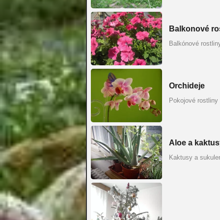
Balkonové ros
Balkónové rostlin
Orchideje
Pokojové rostliny
Aloe a kaktus
Kaktusy a sukule