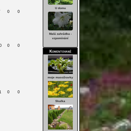
U domu
7
0
0
Malá zahrádka -
vzpomínání
0
0
0
Komentované
moje masožravky
1
0
0
Skalka