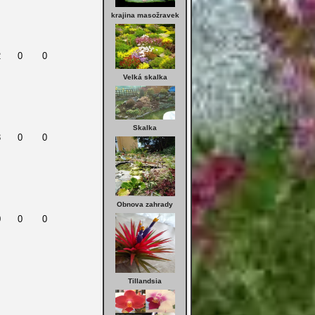
krajina masožravek
2
0
0
Velká skalka
Skalka
3
0
0
Obnova zahrady
0
0
0
Tillandsia