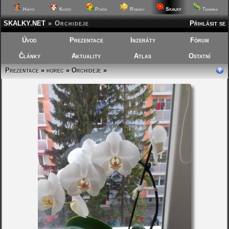
Skalky
Hafíci
Kočičí
Ptáčci
Rybičky
Terárka
SKALKY.NET
»
Orchideje
Přihlásit se
Úvod
Prezentace
Inzeráty
Fórum
Články
Aktuality
Atlas
Ostatní
Prezentace
»
horec
»
Orchideje
»