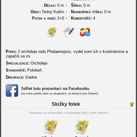
Délka:
0 m
•
Šířka:
0 m
Obec:
Dolný Kubín
•
Nadmořská výška:
0 m
Fotek a videí:
2+0
•
Komentářů:
4
Popis:
2 orchideje rodu Phalaenopsis, vydel som ich v kvetinárstve a
zapáčili sa mi
Specializace:
Orchideje
Stanoviště:
Polotieň
Dekorace:
žiadne
Sdílet tuto prezentaci na Facebooku
(na svém profilu nebo ve skupinách, ve kterých jste členem)
Složky fotek
Prezentace je archivována a neobsahuje fotky v plné velikosti