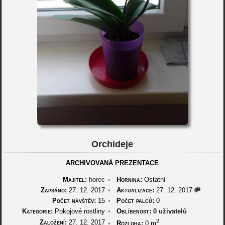
Orchideje
ARCHIVOVANÁ PREZENTACE
Majitel:
horec
•
Hornina:
Ostatní
Zapsáno:
27. 12. 2017
•
Aktualizace:
27. 12. 2017
Počet návštěv:
15
•
Počet palců:
0
Kategorie:
Pokojové rostliny
•
Oblíbenost:
0 uživatelů
2
Založení:
27. 12. 2017
•
Rozloha:
0 m