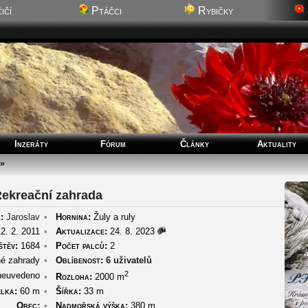
ičí
Ptáčci
Rybičky
Inzeráty
Fórum
Články
Aktuality
»
ekreační zahrada
:
Jaroslav
•
Hornina:
Žuly a ruly
2. 2. 2011
•
Aktualizace:
24. 8. 2023
štěv:
1684
•
Počet palců:
2
é zahrady
•
Oblíbenost:
6 uživatelů
2
euvedeno
•
Rozloha:
2000 m
lka:
60 m
•
Šířka:
33 m
Obec:
•
Nadmořská výška:
380 m