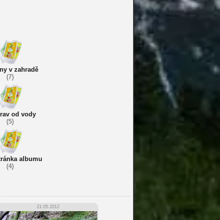
iny v zahradě
(7)
rav od vody
(5)
stránka albumu
(4)
21.05.2012