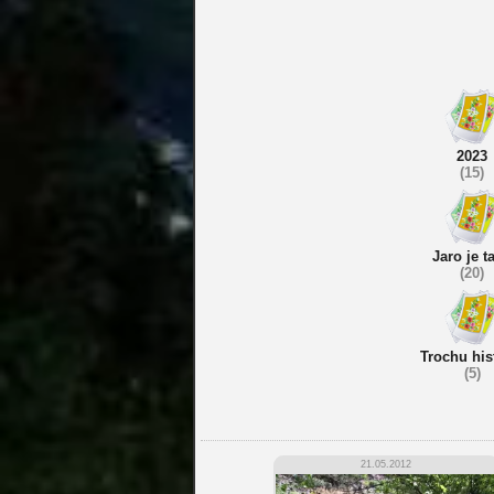
2023
(15)
Jaro je t
(20)
Trochu his
(5)
21.05.2012