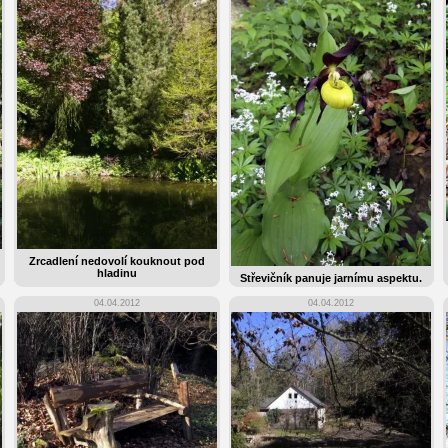
Zrcadlení nedovolí kouknout pod
hladinu
Střevičník panuje jarnímu aspektu.
04.04.2012
04.04.2012