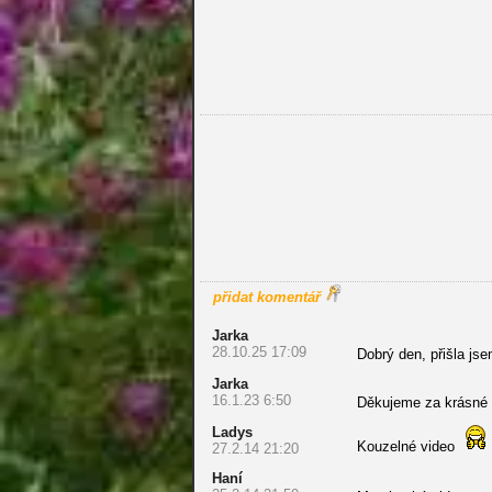
přidat komentář
Jarka
28.10.25 17:09
Dobrý den, přišla j
Jarka
16.1.23 6:50
Děkujeme za krásné 
Ladys
Kouzelné video
27.2.14 21:20
Haní