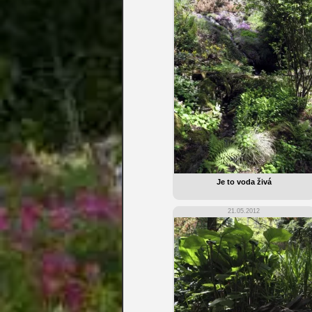
Je to voda živá
21.05.2012