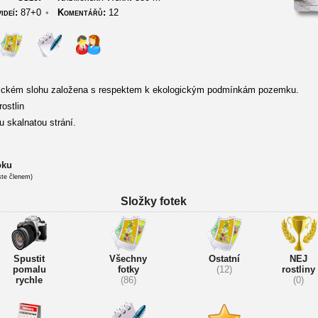
ideí:
87+0
•
Komentářů:
12
tickém slohu založena s respektem k ekologickým podmínkám pozemku.
ostlin
 skalnatou strání.
oku
ste členem)
Složky fotek
Spustit
Všechny
Ostatní
NEJ
pomalu
fotky
(12)
rostliny
rychle
(86)
(0)