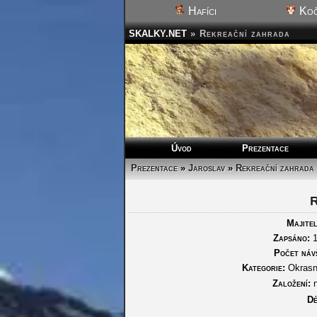
Hafíci
Koč
SKALKY.NET
»
Rekreační zahrada
Úvod
Prezentace
Prezentace
»
Jaroslav
»
Rekreační zahrada
R
Majitel
Zapsáno:
1
Počet náv
Kategorie:
Okrasn
Založení:
n
Dé