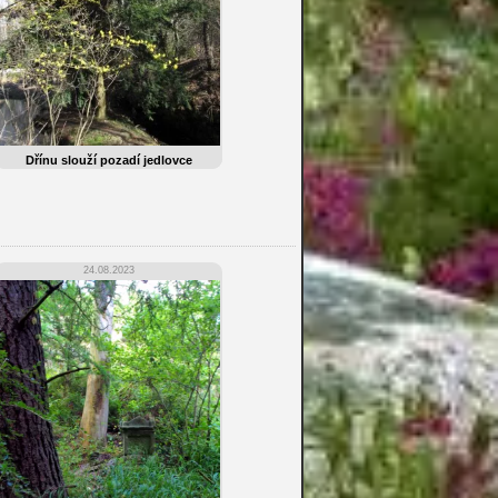
Dřínu slouží pozadí jedlovce
24.08.2023