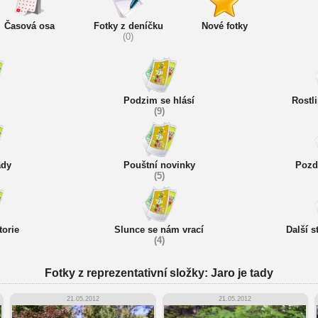
Časová osa
Fotky z deníčku
Nové fotky
(0)
Podzim se hlásí
Rostl
(9)
ady
Pouštní novinky
Pozd
(5)
torie
Slunce se nám vrací
Další 
(4)
Fotky z reprezentativní složky: Jaro je tady
21.05.2012
21.05.2012