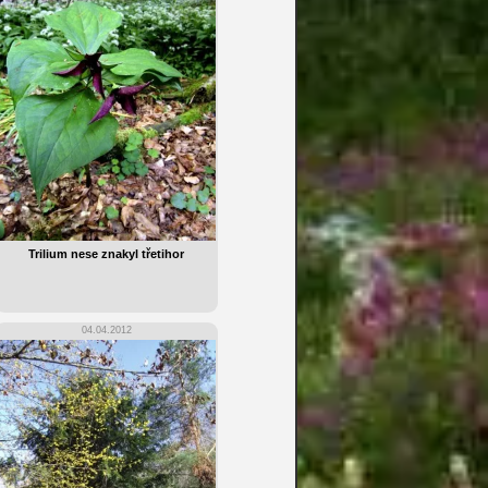
Trilium nese znakyl třetihor
04.04.2012