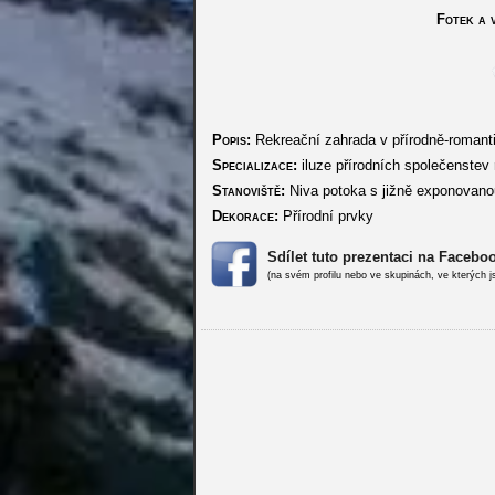
Fotek a v
Popis:
Rekreační zahrada v přírodně-roman
Specializace:
iluze přírodních společenstev r
Stanoviště:
Niva potoka s jižně exponovanou
Dekorace:
Přírodní prvky
Sdílet tuto prezentaci na Facebo
(na svém profilu nebo ve skupinách, ve kterých j