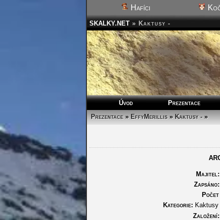
Hafíci
Koč
SKALKY.NET
»
Kaktusy -
Úvod
Prezentace
Prezentace
»
EffyMerillis
»
Kaktusy -
»
AR
Majitel:
Zapsáno:
Počet 
Kategorie:
Kaktusy 
Založení: