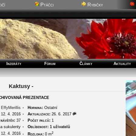
ičí
Ptáčci
Rybičky
Inzeráty
Fórum
Články
Aktuality
Kaktusy -
CHIVOVANÁ PREZENTACE
EffyMerillis
•
Hornina:
Ostatní
12. 4. 2016
•
Aktualizace:
26. 6. 2017
návštěv:
37
•
Počet palců:
1
a sukulenty
•
Oblíbenost:
1 uživatelů
2
12. 4. 2016
•
Rozloha:
0 m