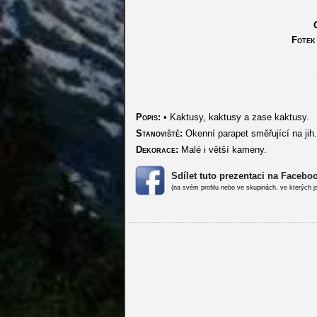
Fotek 
Popis:
• Kaktusy, kaktusy a zase kaktusy.
Stanoviště:
Okenní parapet směřující na jih.
Dekorace:
Malé i větší kameny.
Sdílet tuto prezentaci na Facebo
(na svém profilu nebo ve skupinách, ve kterých j