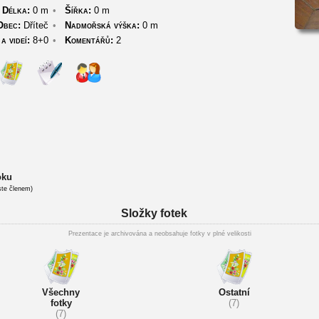
Délka:
0 m
•
Šířka:
0 m
Obec:
Dříteč
•
Nadmořská výška:
0 m
a videí:
8+0
•
Komentářů:
2
oku
ste členem)
Složky fotek
Prezentace je archivována a neobsahuje fotky v plné velikosti
Všechny
Ostatní
fotky
(7)
(7)