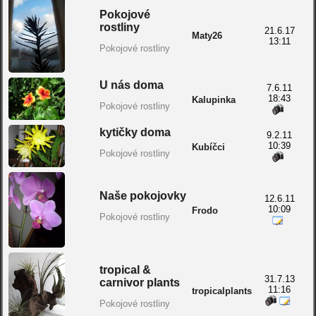
Pokojové
rostliny
21.6.17
Maty26
13:11
Pokojové rostliny
U nás doma
7.6.11
18:43
Kalupinka
Pokojové rostliny
kytičky doma
9.2.11
10:39
Kubíčci
Pokojové rostliny
Naše pokojovky
12.6.11
10:09
Frodo
Pokojové rostliny
tropical &
31.7.13
carnivor plants
11:16
tropicalplants
Pokojové rostliny