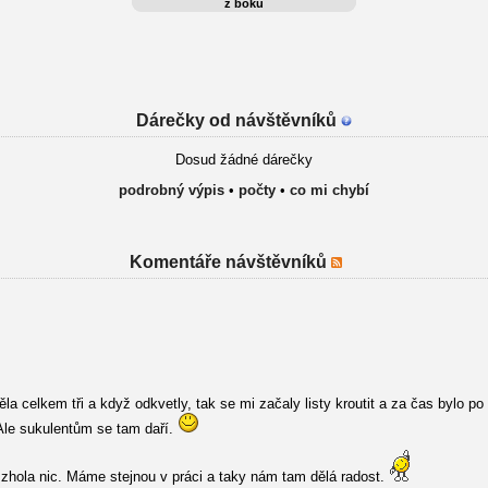
z boku
Dárečky od návštěvníků
Dosud žádné dárečky
podrobný výpis
•
počty
•
co mi chybí
Komentáře návštěvníků
la celkem tři a když odkvetly, tak se mi začaly listy kroutit a za čas bylo po
le sukulentům se tam daří.
 zhola nic. Máme stejnou v práci a taky nám tam dělá radost.