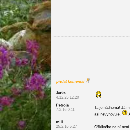
přidat komentář
Jarka
4.12.25 12:20
Petroja
Ta je nádherná! Já mě
7.3.16 0:11
asi nevyhovuje.
A
mili
25.2.16 5:27
Ošklivého na ní není