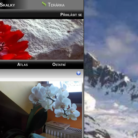
Skalky
Terárka
Přihlásit se
Atlas
Ostatní