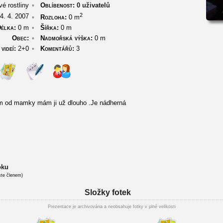
é rostliny
•
Oblíbenost:
0 uživatelů
2
4. 4. 2007
•
Rozloha:
0 m
élka:
0 m
•
Šířka:
0 m
Obec:
•
Nadmořská výška:
0 m
videí:
2+0
•
Komentářů:
3
ům od mamky mám ji už dlouho .Je nádherná
oku
ste členem)
Složky fotek
Prezentace je archivována a neobsahuje fotky v plné velikosti