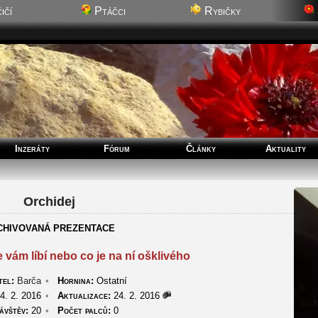
ičí
Ptáčci
Rybičky
Inzeráty
Fórum
Články
Aktuality
Orchidej
CHIVOVANÁ PREZENTACE
se vám líbí nebo co je na ní ošklivého
tel:
Barča
•
Hornina:
Ostatní
4. 2. 2016
•
Aktualizace:
24. 2. 2016
ávštěv:
20
•
Počet palců:
0