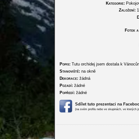
Kategorie:
Pokojov
Založení:
1
D
Fotek a 
Popis:
Tutu orchidej jsem dostala k Vánoc
Stanoviště:
na okně
Dekorace:
žádná
Pozadí:
žádné
Popředí:
žádné
Sdílet tuto prezentaci na Facebo
(na svém profilu nebo ve skupinách, ve kterých j