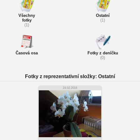
Všechny
Ostatní
fotky
(1)
(1)
Časová osa
Fotky z deníčku
(0)
Fotky z reprezentativní složky: Ostatní
24.02.2016