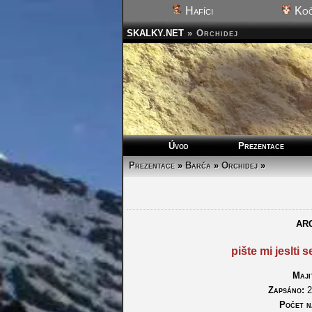
Hafíci
Koč
SKALKY.NET
»
Orchidej
Úvod
Prezentace
Prezentace
»
Barča
»
Orchidej
»
AR
pište mi jeslti 
Maji
Zapsáno:
2
Počet n