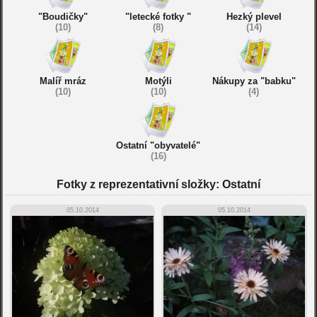
"Boudičky"
"letecké fotky "
Hezký plevel
(10)
(8)
(14)
Malíř mráz
Motýli
Nákupy za "babku"
(10)
(10)
(4)
Ostatní "obyvatelé"
(16)
Fotky z reprezentativní složky: Ostatní
05.10.2014
05.10.2014