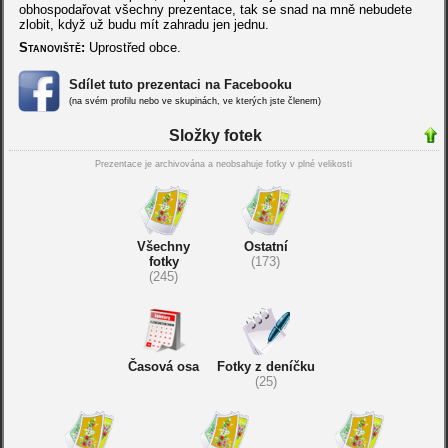
obhospodařovat všechny prezentace, tak se snad na mně nebudete
zlobit, když už budu mít zahradu jen jednu.
Stanoviště:
Uprostřed obce.
Sdílet tuto prezentaci na Facebooku
(na svém profilu nebo ve skupinách, ve kterých jste členem)
Složky fotek
Prezentace je archivována a neobsahuje fotky v plné velikosti
Všechny
Ostatní
fotky
(173)
(245)
Časová osa
Fotky z deníčku
(25)