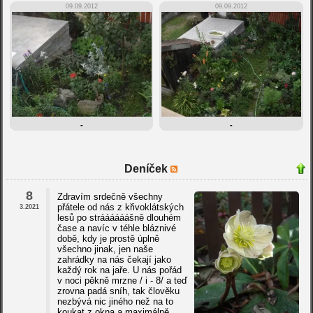
09.09.2012
09.09.2012
-
-
Deníček
8
Zdravím srdečně všechny
přátele od nás z křivoklátských
3.2021
lesů po stráááááášně dlouhém
čase a navíc v téhle bláznivé
době, kdy je prostě úplně
všechno jinak, jen naše
zahrádky na nás čekají jako
každý rok na jaře. U nás pořád
v noci pěkně mrzne / i - 8/ a teď
zrovna padá sníh, tak člověku
nezbývá nic jiného než na to
koukat z okna a maximálně