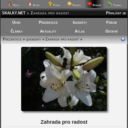
Skalky
Hafíci
Kočičí
Ptáčci
Rybičky
Terárka
SKALKY.NET
»
Zahrada pro radost
Přihlásit se
Úvod
Prezentace
Inzeráty
Fórum
Články
Aktuality
Atlas
Ostatní
Prezentace
»
quendery
»
Zahrada pro radost
»
Zahrada pro radost