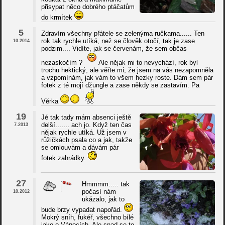
přisypat něco dobrého ptáčatům
do krmítek
5
Zdravím všechny přátele se zelenýma ručkama...... Ten
rok tak rychle utíká, než se člověk otočí, tak je zase
10.2014
podzim.... Vidíte, jak se červenám, že sem občas
nezaskočím ?
Ale nějak mi to nevychází, rok byl
trochu hektický, ale věřte mi, že jsem na vás nezapomněla
a vzpomínám, jak vám to všem hezky roste. Dám sem pár
fotek z té mojí džungle a zase někdy se zastavím. Pa
Věrka
19
Jé tak tady mám absenci ještě
delší....... ach jo. Když ten čas
7.2013
nějak rychle utíká. Už jsem v
růžičkách psala co a jak, takže
se omlouvám a dávám pár
fotek zahrádky.
27
Hmmmm..... tak
počasí nám
10.2012
ukázalo, jak to
bude brzy vypadat napořád.
Mokrý sníh, fukéř, všechno bílé
jako o Vánocích. Ale snad se to