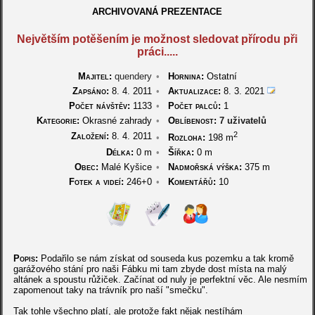
ARCHIVOVANÁ PREZENTACE
Největším potěšením je možnost sledovat přírodu při
práci.....
Majitel:
quendery
•
Hornina:
Ostatní
Zapsáno:
8. 4. 2011
•
Aktualizace:
8. 3. 2021
Počet návštěv:
1133
•
Počet palců:
1
Kategorie:
Okrasné zahrady
•
Oblíbenost:
7 uživatelů
2
Založení:
8. 4. 2011
•
Rozloha:
198 m
Délka:
0 m
•
Šířka:
0 m
Obec:
Malé Kyšice
•
Nadmořská výška:
375 m
Fotek a videí:
246+0
•
Komentářů:
10
Popis:
Podařilo se nám získat od souseda kus pozemku a tak kromě
garážového stání pro naši Fábku mi tam zbyde dost místa na malý
altánek a spoustu růžiček. Začínat od nuly je perfektní věc. Ale nesmím
zapomenout taky na trávník pro naší "smečku".
Tak tohle všechno platí, ale protože fakt nějak nestíhám