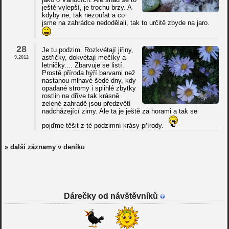
ještě vylepší, je trochu brzy. A
kdyby ne, tak nezoufat a co
jsme na zahrádce nedodělali, tak to určitě zbyde na jaro.
28
Je tu podzim. Rozkvétají jiřiny,
astřičky, dokvétají mečíky a
9.2012
letničky.... Zbarvuje se listí.
Prostě příroda hýří barvami než
nastanou mlhavé šedé dny, kdy
opadané stromy i splihlé zbytky
rostlin na dříve tak krásně
zelené zahradě jsou předzvětí
nadcházející zimy. Ale ta je ještě za horami a tak se
pojďme těšit z té podzimní krásy přírody.
» další záznamy v deníku
Dárečky od návštěvníků