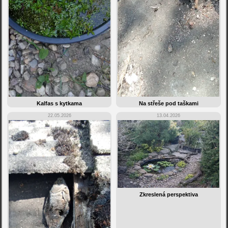
Kalfas s kytkama
Na střeše pod taškami
22.05.2026
13.04.2026
Zkreslená perspektiva