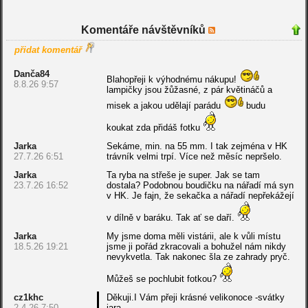
Komentáře návštěvníků
přidat komentář
Danča84
Blahopřeji k výhodnému nákupu!
8.8.26 9:57
lampičky jsou žůžasné, z pár květináčů a
misek a jakou udělají parádu
budu
koukat zda přidáš fotku
Jarka
Sekáme, min. na 55 mm. I tak zejména v HK
27.7.26 6:51
trávník velmi trpí. Více než měsíc nepršelo.
Jarka
Ta ryba na střeše je super. Jak se tam
23.7.26 16:52
dostala? Podobnou boudičku na nářadí má syn
v HK. Je fajn, že sekačka a nářadí nepřekážejí
v dílně v baráku. Tak ať se daří.
Jarka
My jsme doma měli vistárii, ale k vůli místu
18.5.26 19:21
jsme ji pořád zkracovali a bohužel nám nikdy
nevykvetla. Tak nakonec šla ze zahrady pryč.
Můžeš se pochlubit fotkou?
cz1khc
Děkuji.I Vám přeji krásné velikonoce -svátky
2.4.26 7:50
jara