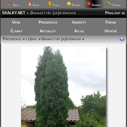
Skalky
Hafíci
Kočičí
Ptáčci
Rybičky
Terárka
SKALKY.NET
»
Dvanačtyři (je)štěrková
Přihlásit se
Úvod
Prezentace
Inzeráty
Fórum
Články
Aktuality
Atlas
Ostatní
Prezentace
»
cz1khc
»
Dvanačtyři (je)štěrková
»