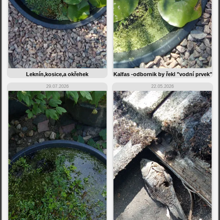
Leknín,kosice,a okřehek
Kalfas -odbornik by řekl "vodní prvek"
29.07.2026
22.05.2026