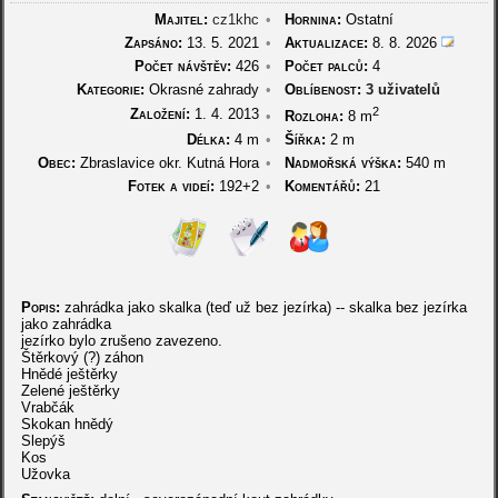
Majitel:
cz1khc
•
Hornina:
Ostatní
Zapsáno:
13. 5. 2021
•
Aktualizace:
8. 8. 2026
Počet návštěv:
426
•
Počet palců:
4
Kategorie:
Okrasné zahrady
•
Oblíbenost:
3 uživatelů
2
Založení:
1. 4. 2013
•
Rozloha:
8 m
Délka:
4 m
•
Šířka:
2 m
Obec:
Zbraslavice okr. Kutná Hora
•
Nadmořská výška:
540 m
Fotek a videí:
192+2
•
Komentářů:
21
Popis:
zahrádka jako skalka (teď už bez jezírka) -- skalka bez jezírka
jako zahrádka
jezírko bylo zrušeno zavezeno.
Štěrkový (?) záhon
Hnědé ještěrky
Zelené ještěrky
Vrabčák
Skokan hnědý
Slepýš
Kos
Užovka