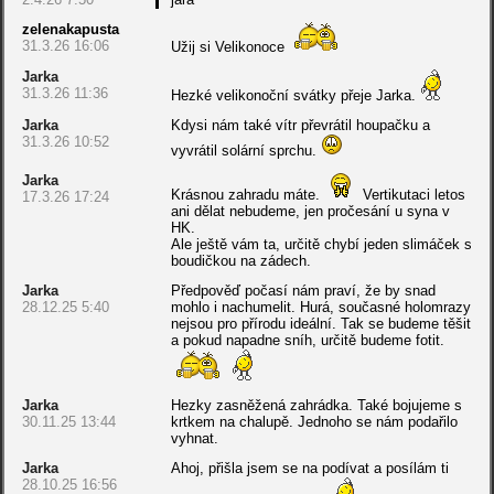
zelenakapusta
31.3.26 16:06
Užij si Velikonoce
Jarka
31.3.26 11:36
Hezké velikonoční svátky přeje Jarka.
Jarka
Kdysi nám také vítr převrátil houpačku a
31.3.26 10:52
vyvrátil solární sprchu.
Jarka
Krásnou zahradu máte.
Vertikutaci letos
17.3.26 17:24
ani dělat nebudeme, jen pročesání u syna v
HK.
Ale ještě vám ta, určitě chybí jeden slimáček s
boudičkou na zádech.
Jarka
Předpověď počasí nám praví, že by snad
28.12.25 5:40
mohlo i nachumelit. Hurá, současné holomrazy
nejsou pro přírodu ideální. Tak se budeme těšit
a pokud napadne sníh, určitě budeme fotit.
Jarka
Hezky zasněžená zahrádka. Také bojujeme s
30.11.25 13:44
krtkem na chalupě. Jednoho se nám podařilo
vyhnat.
Jarka
Ahoj, přišla jsem se na podívat a posílám ti
28.10.25 16:56