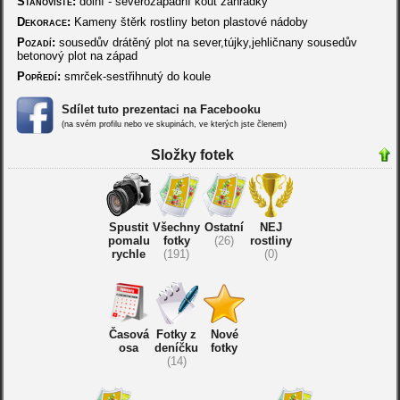
Stanoviště:
dolní - severozápadní kout zahrádky
Dekorace:
Kameny štěrk rostliny beton plastové nádoby
Pozadí:
sousedův drátěný plot na sever,tújky,jehličnany sousedův
betonový plot na západ
Popředí:
smrček-sestřihnutý do koule
Sdílet tuto prezentaci na Facebooku
(na svém profilu nebo ve skupinách, ve kterých jste členem)
Složky fotek
Spustit
Všechny
Ostatní
NEJ
pomalu
fotky
(26)
rostliny
rychle
(191)
(0)
Časová
Fotky z
Nové
osa
deníčku
fotky
(14)