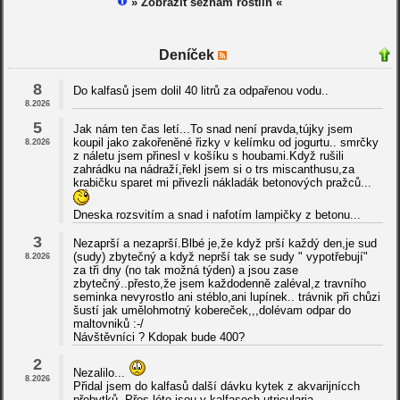
» Zobrazit seznam rostlin «
Deníček
8
Do kalfasů jsem dolil 40 litrů za odpařenou vodu..
8.2026
5
Jak nám ten čas letí...To snad není pravda,tújky jsem
koupil jako zakořeněné řizky v kelímku od jogurtu.. smrčky
8.2026
z náletu jsem přinesl v košíku s houbami.Když rušili
zahrádku na nádraží,řekl jsem si o trs miscanthusu,za
krabičku sparet mi přivezli nákladák betonových pražců...
Dneska rozsvitím a snad i nafotím lampičky z betonu...
3
Nezaprší a nezaprší.Blbé je,že když prší každý den,je sud
(sudy) zbytečný a když neprší tak se sudy " vypotřebují"
8.2026
za tři dny (no tak možná týden) a jsou zase
zbytečný..přesto,že jsem každodenně zaléval,z travního
seminka nevyrostlo ani stéblo,ani lupínek.. trávnik při chůzi
šustí jak umělohmotný kobereček,,,dolévam odpar do
maltovniků :-/
Návštěvníci ? Kdopak bude 400?
2
Nezalilo...
8.2026
Přidal jsem do kalfasů další dávku kytek z akvarijnícch
přebytků. Přes léto jsou v kalfasech utricularia