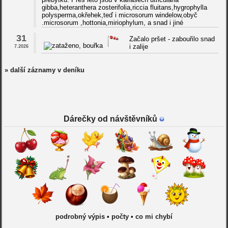
gibba,heteranthera zosterifolia,riccia fluitans,hygrophylla
polysperma,okřehek,teď i microsorum windelow,obyč
.microsorum ,hottonia,miriophylum, a snad i jiné
31
Začalo pršet - zabouřilo snad
i zalije
7.2026
» další záznamy v deníku
Dárečky od návštěvníků
podrobný výpis
•
počty
•
co mi chybí