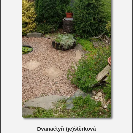
Dvanačtyři (je)štěrková