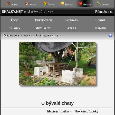
Skalky
Hafíci
Kočičí
Ptáčci
Rybičky
Terárka
SKALKY.NET
»
U bývalé chaty
Přihlásit se
Úvod
Prezentace
Inzeráty
Fórum
Články
Aktuality
Atlas
Ostatní
Prezentace
»
Jarka
»
U bývalé chaty
»
U bývalé chaty
Majitel:
Jarka
•
Hornina:
Opuky