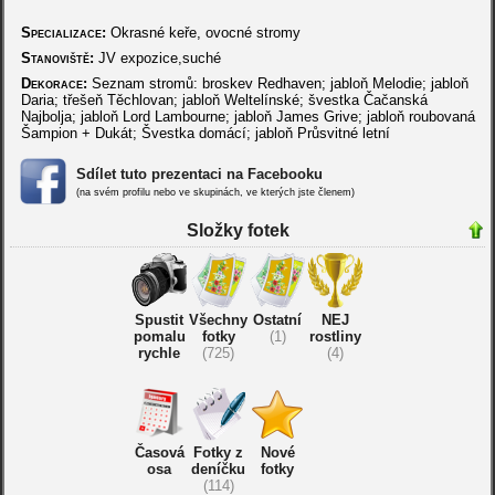
Specializace:
Okrasné keře, ovocné stromy
Stanoviště:
JV expozice,suché
Dekorace:
Seznam stromů: broskev Redhaven; jabloň Melodie; jabloň
Daria; třešeň Těchlovan; jabloň Weltelínské; švestka Čačanská
Najbolja; jabloň Lord Lambourne; jabloň James Grive; jabloň roubovaná
Šampion + Dukát; Švestka domácí; jabloň Průsvitné letní
Sdílet tuto prezentaci na Facebooku
(na svém profilu nebo ve skupinách, ve kterých jste členem)
Složky fotek
Spustit
Všechny
Ostatní
NEJ
pomalu
fotky
(1)
rostliny
rychle
(725)
(4)
Časová
Fotky z
Nové
osa
deníčku
fotky
(114)