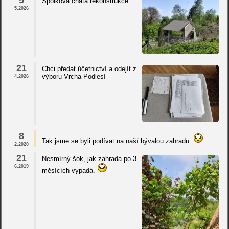
Spolková chata rekonstrukce
5.2026
21
Chci předat účetnictví a odejít z
výboru Vrcha Podlesí
4.2026
8
Tak jsme se byli podívat na naší bývalou zahradu.
2.2020
21
Nesmírný šok, jak zahrada po 3
6.2019
měsících vypadá.