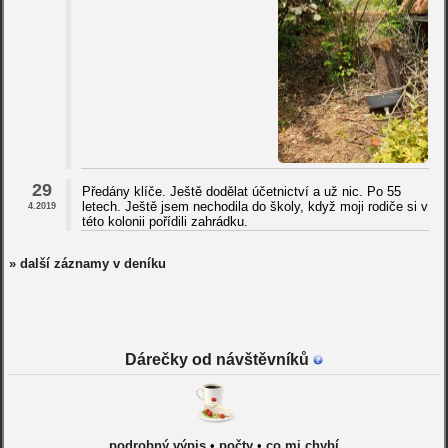
29
Předány klíče. Ještě dodělat účetnictví a už nic. Po 55
letech. Ještě jsem nechodila do školy, když moji rodiče si v
4.2019
této kolonii pořídili zahrádku.
» další záznamy v deníku
Dárečky od návštěvníků
podrobný výpis
•
počty
•
co mi chybí