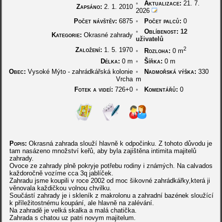
•
Aktualizace:
21. 7.
Zapsáno:
2. 1. 2010
2026
Počet návštěv:
6875
•
Počet palců:
0
•
Oblíbenost:
12
Kategorie:
Okrasné zahrady
uživatelů
2
Založení:
1. 5. 1970
•
Rozloha:
0 m
Délka:
0 m
•
Šířka:
0 m
Obec:
Vysoké Mýto - zahrádkářská kolonie
•
Nadmořská výška:
330
Vrcha
m
Fotek a videí:
726+0
•
Komentářů:
0
Popis:
Okrasná zahrada slouží hlavně k odpočinku. Z tohoto důvodu je
tam nasázeno množství keřů, aby byla zajištěna intimita majitelů
zahrady.
Ovoce ze zahrady plně pokryje potřebu rodiny i známých. Na calvados
každoročně vozíme cca 3q jablíček.
Zahradu jsme koupili v roce 2002 od moc šikovné zahrádkářky,která ji
věnovala každičkou volnou chvilku.
Součástí zahrady je i skleník z makrolonu a zahradní bazének sloužící
k příležitostnému koupání, ale hlavně na zalévání.
Na zahradě je velká skalka a malá chatička.
Zahrada s chatou uz patri novym majitelum.