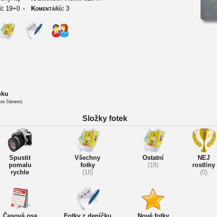
í:
19+0
•
Komentářů:
3
oku
ste členem)
Složky fotek
Spustit
Všechny
Ostatní
NEJ
pomalu
fotky
(18)
rostliny
rychle
(18)
(0)
Časová osa
Fotky z deníčku
Nové fotky