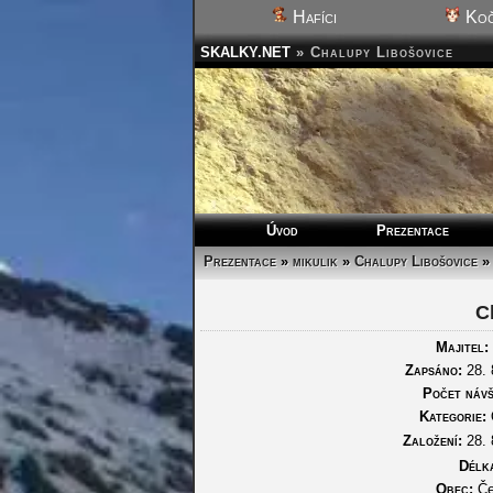
Hafíci
Koč
SKALKY.NET
»
Chalupy Libošovice
Úvod
Prezentace
Prezentace
»
mikulik
»
Chalupy Libošovice
»
C
Majitel:
Zapsáno:
28. 
Počet návš
Kategorie:
Založení:
28. 
Délk
Obec:
Če