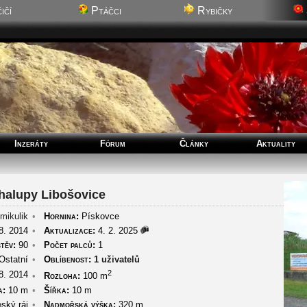
ičí
Ptáčci
Rybičky
Inzeráty
Fórum
Články
Aktuality
halupy Libošovice
mikulik
•
Hornina:
Pískovce
8. 2014
•
Aktualizace:
4. 2. 2025
těv:
90
•
Počet palců:
1
Ostatní
•
Oblíbenost:
1 uživatelů
2
8. 2014
•
Rozloha:
100 m
a:
10 m
•
Šířka:
10 m
ský ráj
•
Nadmořská výška:
320 m