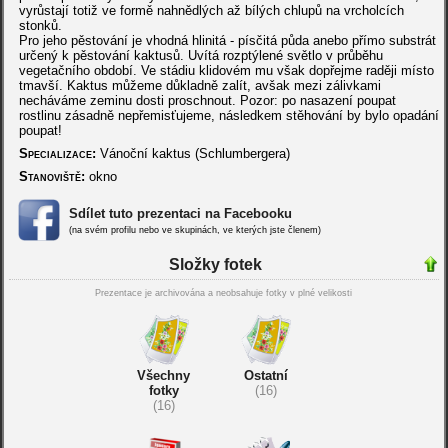
vyrůstají totiž ve formě nahnědlých až bílých chlupů na vrcholcích
stonků.
Pro jeho pěstování je vhodná hlinitá - písčitá půda anebo přímo substrát
určený k pěstování kaktusů. Uvítá rozptýlené světlo v průběhu
vegetačního období. Ve stádiu klidovém mu však dopřejme raději místo
tmavší. Kaktus můžeme důkladně zalít, avšak mezi zálivkami
necháváme zeminu dosti proschnout. Pozor: po nasazení poupat
rostlinu zásadně nepřemisťujeme, následkem stěhování by bylo opadání
poupat!
Specializace:
Vánoční kaktus (Schlumbergera)
Stanoviště:
okno
Sdílet tuto prezentaci na Facebooku
(na svém profilu nebo ve skupinách, ve kterých jste členem)
Složky fotek
Prezentace je archivována a neobsahuje fotky v plné velikosti
Všechny
Ostatní
fotky
(16)
(16)