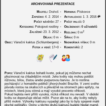
ARCHIVOVANÁ PREZENTACE
Majitel:
Drahoš
•
Hornina:
Pískovce
Zapsáno:
4. 2. 2014
•
Aktualizace:
1. 3. 2016
Počet návštěv:
27
•
Počet palců:
0
Kategorie:
Pokojové rostliny
•
Oblíbenost:
0 uživatelů
2
Založení:
23. 3. 2012
•
Rozloha:
0 m
Délka:
0 m
•
Šířka:
0 m
Obec:
Vánoční kaktus (Schlumbergera)
•
Nadmořská výška:
0 m
Fotek a videí:
17+0
•
Komentářů:
2
Popis:
Vánoční kaktus bohatě kvete, pokud jej můžeme nechat
přezimovat na chladnějším místě. Jeho květy nás mohou potěšit
růžovou, bílou, žlutou anebo purpurovou barvou. Je to rostlina
pocházející z hornatého pobřeží jihovýchodní Brazílie. V zemi svého
původu rostou na skaliscích a převážně na stromech jako epifyty, na
místech, která jsou stinná a mají vysoké procento vlhkosti.
Pokud teplota není příliš vysoká, nízká vlhkost mu nevadí. V období
květu se doporučuje občas mlžit. Pozor ale na to, aby květy nebyly
příliš mokré. Výhonky kaktusu vypadají jako by to byly spojené malé
ploché polštářky. Ostny u těchto druhů kaktusů budete hledat marně,