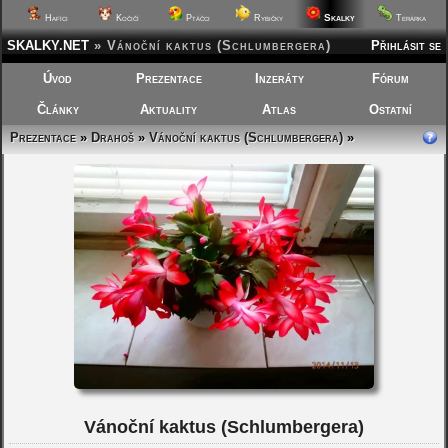
Skalky
Hafíci
Kočičí
Ptáčci
Rybičky
Terárka
SKALKY.NET
»
Vánoční kaktus (Schlumbergera)
Přihlásit se
Úvod
Prezentace
Inzeráty
Fórum
Články
Aktuality
Atlas
Ostatní
Prezentace
»
Drahoš
»
Vánoční kaktus (Schlumbergera)
»
Vánoční kaktus (Schlumbergera)