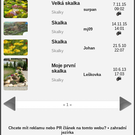
Velká skalka
7.11.15
09:02
surpan
Skalky
Skalka
14.11.15
14:01
mj09
Skalky
Skalka
21.5.10
Johan
22:07
Skalky
Moje první
10.6.13
skalka
17:03
Leškovka
Skalky
» 1 «
Chcete mít reklamu nebo PR článek na tomto webu?
•
zahradní
jezírka