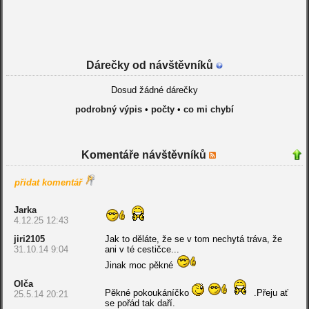
Dárečky od návštěvníků
Dosud žádné dárečky
podrobný výpis
•
počty
•
co mi chybí
Komentáře návštěvníků
přidat komentář
Jarka
4.12.25 12:43
jiri2105
Jak to děláte, že se v tom nechytá tráva, že
31.10.14 9:04
ani v té cestičce...
Jinak moc pěkné
Olča
Pěkné pokoukáníčko
.Přeju ať
25.5.14 20:21
se pořád tak daří.