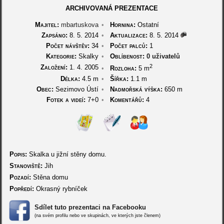
ARCHIVOVANÁ PREZENTACE
Majitel:
mbartuskova
•
Hornina:
Ostatní
Zapsáno:
8. 5. 2014
•
Aktualizace:
8. 5. 2014
Počet návštěv:
34
•
Počet palců:
1
Kategorie:
Skalky
•
Oblíbenost:
0 uživatelů
2
Založení:
1. 4. 2005
•
Rozloha:
5 m
Délka:
4.5 m
•
Šířka:
1.1 m
Obec:
Sezimovo Ústí
•
Nadmořská výška:
650 m
Fotek a videí:
7+0
•
Komentářů:
4
Popis:
Skalka u jižní stěny domu.
Stanoviště:
Jih
Pozadí:
Stěna domu
Popředí:
Okrasný rybníček
Sdílet tuto prezentaci na Facebooku
(na svém profilu nebo ve skupinách, ve kterých jste členem)