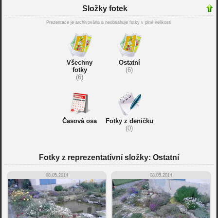
Složky fotek
Prezentace je archivována a neobsahuje fotky v plné velikosti
Všechny
Ostatní
fotky
(6)
(6)
Časová osa
Fotky z deníčku
(0)
Fotky z reprezentativní složky: Ostatní
08.05.2014
08.05.2014