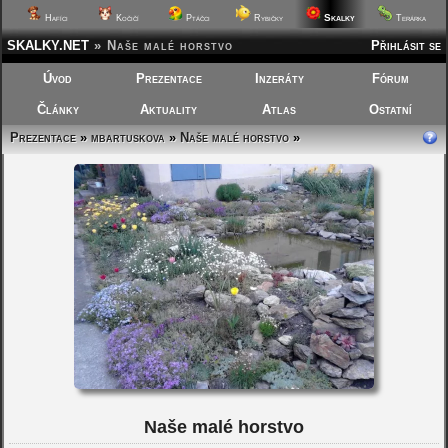
Skalky
Hafíci
Kočičí
Ptáčci
Rybičky
Terárka
SKALKY.NET
»
Naše malé horstvo
Přihlásit se
Úvod
Prezentace
Inzeráty
Fórum
Články
Aktuality
Atlas
Ostatní
Prezentace
»
mbartuskova
»
Naše malé horstvo
»
Naše malé horstvo