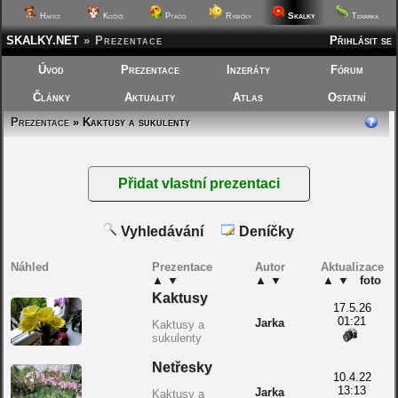
Skalky
Hafíci
Kočičí
Ptáčci
Rybičky
Terárka
SKALKY.NET
»
Prezentace
Přihlásit se
Úvod
Prezentace
Inzeráty
Fórum
Články
Aktuality
Atlas
Ostatní
Prezentace
» Kaktusy a sukulenty
Vyhledávání
Deníčky
Náhled
Prezentace
Autor
Aktualizace
▲
▼
▲
▼
▲
▼
foto
Kaktusy
17.5.26
01:21
Jarka
Kaktusy a
sukulenty
Netřesky
10.4.22
13:13
Jarka
Kaktusy a