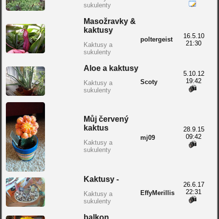
sukulenty
Masožravky &
kaktusy
16.5.10
poltergeist
21:30
Kaktusy a
sukulenty
Aloe a kaktusy
5.10.12
19:42
Scoty
Kaktusy a
sukulenty
Můj červený
kaktus
28.9.15
09:42
mj09
Kaktusy a
sukulenty
Kaktusy -
26.6.17
22:31
EffyMerillis
Kaktusy a
sukulenty
balkon