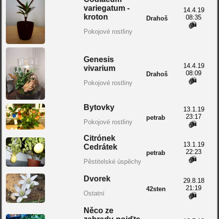
variegatum -
14.4.19
kroton
08:35
Drahoš
Pokojové rostliny
Genesis
14.4.19
vivarium
08:09
Drahoš
Pokojové rostliny
Bytovky
13.1.19
23:17
petrab
Pokojové rostliny
Citrónek
13.1.19
Cedrátek
22:23
petrab
Pěstitelské úspěchy
Dvorek
29.8.18
21:19
42sten
Ostatní
Něco ze