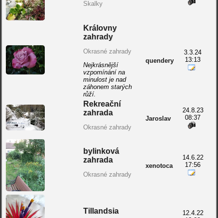
Skalky
Královny
zahrady
Okrasné zahrady
3.3.24
13:13
quendery
Nejkrásnější
vzpomínání na
minulost je nad
záhonem starých
růží.
Rekreační
24.8.23
zahrada
08:37
Jaroslav
Okrasné zahrady
bylinková
14.6.22
zahrada
17:56
xenotoca
Okrasné zahrady
Tillandsia
12.4.22