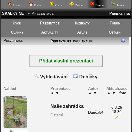
Skalky
Hafíci
Kočičí
Ptáčci
Rybičky
Terárka
SKALKY.NET
»
Prezentace
Přihlásit se
Úvod
Prezentace
Inzeráty
Fórum
Články
Aktuality
Atlas
Ostatní
Prezentace
Prezentujte svoji skalku
Vyhledávání
Deníčky
Náhled
Prezentace
Autor
Aktualizace
▲
▼
▲
▼
▲
▼
foto
Naše zahrádka
6.8.26
18:39
Danča84
Ostatní