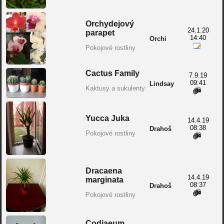
Orchydejový
24.1.20
parapet
14:40
Orchi
Pokojové rostliny
Cactus Family
7.9.19
09:41
Lindsay
Kaktusy a sukulenty
Yucca Juka
14.4.19
08:38
Drahoš
Pokojové rostliny
Dracaena
14.4.19
marginata
08:37
Drahoš
Pokojové rostliny
Codiaeum