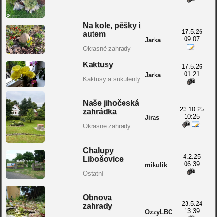
Na kole, pěšky i
17.5.26
autem
09:07
Jarka
Okrasné zahrady
Kaktusy
17.5.26
01:21
Jarka
Kaktusy a sukulenty
Naše jihočeská
23.10.25
zahrádka
10:25
Jiras
Okrasné zahrady
Chalupy
4.2.25
Libošovice
06:39
mikulik
Ostatní
Obnova
23.5.24
zahrady
13:39
OzzyLBC