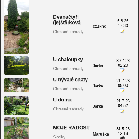
Dvanačtyři
5.8.26
(je)štěrková
17:30
cz1khc
Okrasné zahrady
U chaloupky
30.7.26
02:20
Jarka
Okrasné zahrady
U bývalé chaty
21.7.26
05:00
Jarka
Okrasné zahrady
U domu
21.7.26
04:52
Jarka
Okrasné zahrady
MOJE RADOST
31.5.26
12:18
Maruška
Skalky