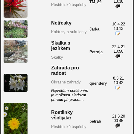
13:38
TM_89
Pěstitelské úspěchy
Netřesky
10.4.22
13:13
Jarka
Kaktusy a sukulenty
Skalka s
22.4.21
jezírkem
10:50
Petroja
Skalky
Zahrada pro
radost
8.3.21
Okrasné zahrady
10:42
quendery
Největším potěšením
je možnost sledovat
přírodu při práci.....
Rostlinky
21.3.20
všelijaké
00:45
petrab
Pěstitelské úspěchy