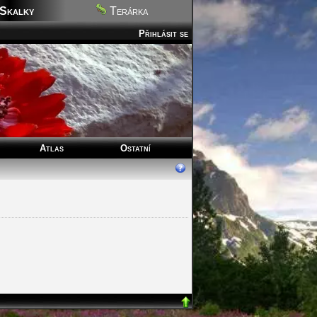
Skalky
Terárka
Přihlásit se
Atlas
Ostatní