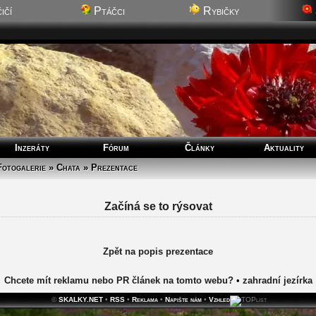
ičí
Ptáčci
Rybičky
Inzeráty
Fórum
Články
Aktuality
Fotogalerie » Chata » Prezentace
Začíná se to rýsovat
Zpět na popis prezentace
Chcete mít reklamu nebo PR článek na tomto webu?
•
zahradní jezírka
©
SKALKY.NET
•
RSS
•
Reklama
•
Napište nám
•
Vzhled