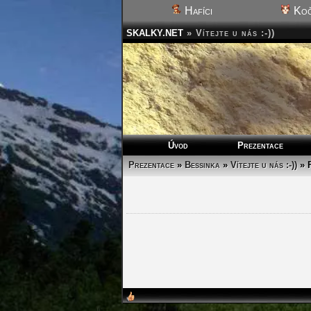
Hafíci
Koč
SKALKY.NET
»
Vítejte u nás :-))
Úvod
Prezentace
Prezentace
»
Bessinka
»
Vítejte u nás :-))
»