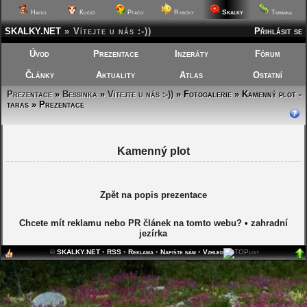
Skalky
Hafíci
Kočičí
Ptáčci
Rybičky
Terárka
SKALKY.NET
»
Vítejte u nás :-))
Přihlásit se
Úvod
Prezentace
Inzeráty
Fórum
Články
Aktuality
Atlas
Ostatní
Prezentace
»
Bessinka
»
Vítejte u nás :-))
»
Fotogalerie » Kamenný plot -
taras » Prezentace
Kamenný plot
Zpět na popis prezentace
Chcete mít reklamu nebo PR článek na tomto webu?
•
zahradní
jezírka
©
SKALKY.NET
•
RSS
•
Reklama
•
Napište nám
•
Vzhled