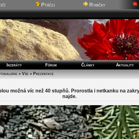
ičí
Ptáčci
Rybičky
Inzeráty
Fórum
Články
Aktuality
togalerie » Vše » Prezentace
ou možná víc než 40 stupňů. Prorostla i netkanku na zakrytí
najde.