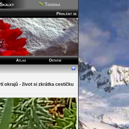
Skalky
Terárka
Přihlásit se
Atlas
Ostatní
 okrajů - život si zkrátka cestičku