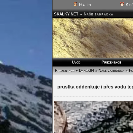
Hafíci
Koč
SKALKY.NET
»
Naše zahrádka
Úvod
Prezentace
Prezentace
»
Danča84
»
Naše zahrádka
»
Fo
prustka oddenkuje i přes vodu tepl