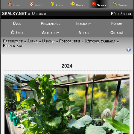
Skalky
Hafíci
Kočičí
Ptáčci
Rybičky
Terárka
SKALKY.NET
»
U domu
Přihlásit se
Úvod
Prezentace
Inzeráty
Fórum
Články
Aktuality
Atlas
Ostatní
Prezentace
»
Jarka
»
U domu
»
Fotogalerie » Užitková zahrada »
Prezentace
2022