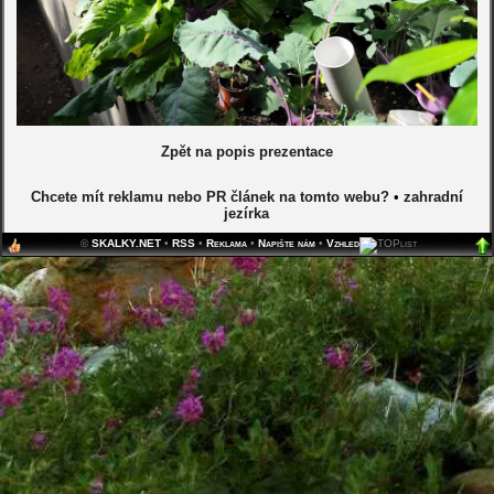
Zpět na popis prezentace
Chcete mít reklamu nebo PR článek na tomto webu?
•
zahradní
jezírka
©
SKALKY.NET
•
RSS
•
Reklama
•
Napište nám
•
Vzhled