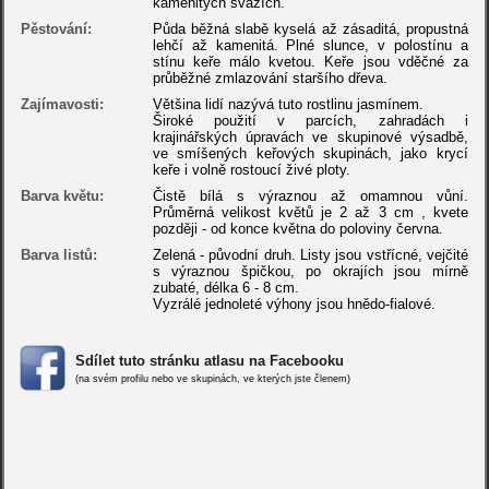
kamenitých svazích.
Pěstování:
Půda běžná slabě kyselá až zásaditá, propustná
lehčí až kamenitá. Plné slunce, v polostínu a
stínu keře málo kvetou. Keře jsou vděčné za
průběžné zmlazování staršího dřeva.
Zajímavosti:
Většina lidí nazývá tuto rostlinu jasmínem.
Široké použití v parcích, zahradách i
krajinářských úpravách ve skupinové výsadbě,
ve smíšených keřových skupinách, jako krycí
keře i volně rostoucí živé ploty.
Barva květu:
Čistě bílá s výraznou až omamnou vůní.
Průměrná velikost květů je 2 až 3 cm , kvete
později - od konce května do poloviny června.
Barva listů:
Zelená - původní druh. Listy jsou vstřícné, vejčité
s výraznou špičkou, po okrajích jsou mírně
zubaté, délka 6 - 8 cm.
Vyzrálé jednoleté výhony jsou hnědo-fialové.
Sdílet tuto stránku atlasu na Facebooku
(na svém profilu nebo ve skupinách, ve kterých jste členem)