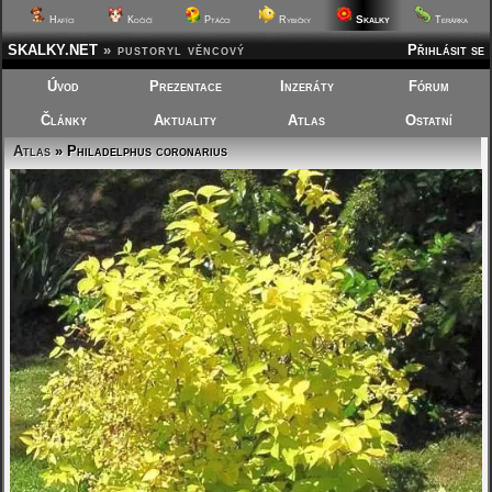
Skalky
Hafíci
Kočičí
Ptáčci
Rybičky
Terárka
SKALKY.NET
»
pustoryl věncový
Přihlásit se
Úvod
Prezentace
Inzeráty
Fórum
Články
Aktuality
Atlas
Ostatní
Atlas
» Philadelphus coronarius