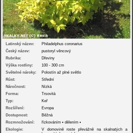
Latinský název:
Philadelphus coronarius
Český název:
pustoryl věncový
Rubrika:
Dřeviny
Výška rostliny:
100 - 300 cm
Světelné nároky:
Polostín až plné světlo
Růst:
Střední
Náročnost:
Nízká
Forma:
Trsovitá
Typ:
Keř
Rozšíření:
Evropa
Dostupnost:
Běžná
Rozmnožování:
řízkováním • dělením •
Ekologie:
V domovině roste převážně na skalnatých a