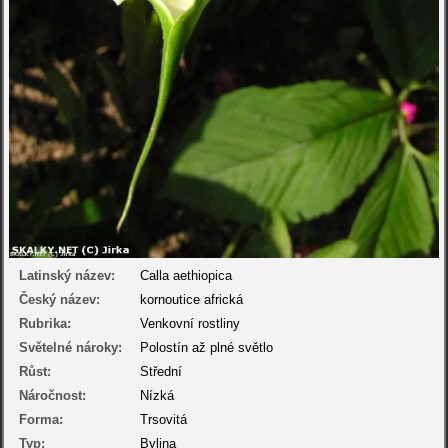
Latinský název:
Calla aethiopica
Český název:
kornoutice africká
Rubrika:
Venkovní rostliny
Světelné nároky:
Polostín až plné světlo
Růst:
Střední
Náročnost:
Nízká
Forma:
Trsovitá
Typ:
Bylina