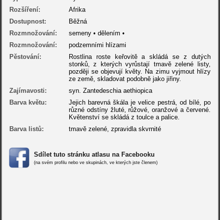
Rozšíření:
Afrika
Dostupnost:
Běžná
Rozmnožování:
semeny • dělením •
Rozmnožování:
podzemními hlízami
Pěstování:
Rostlina roste keřovitě a skládá se z dutých
stonků, z kterých vyrůstají tmavě zelené listy,
později se objevují květy. Na zimu vyjmout hlízy
ze země, skladovat podobně jako jiřiny.
Zajímavosti:
syn. Zantedeschia aethiopica
Barva květu:
Jejich barevná škála je velice pestrá, od bílé, po
různé odstíny žluté, růžové, oranžové a červené.
Květenství se skládá z toulce a palice.
Barva listů:
tmavě zelené, zpravidla skvrnité
Sdílet tuto stránku atlasu na Facebooku
(na svém profilu nebo ve skupinách, ve kterých jste členem)