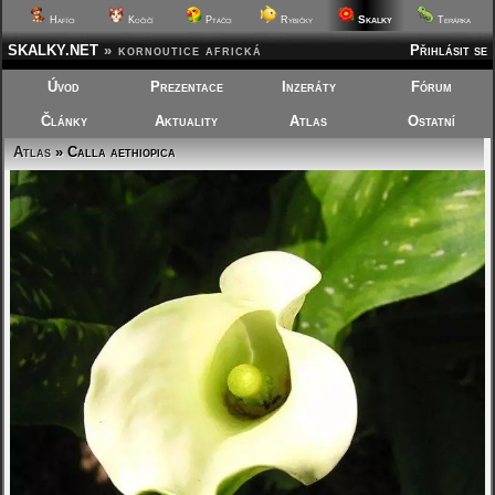
Skalky
Hafíci
Kočičí
Ptáčci
Rybičky
Terárka
SKALKY.NET
»
kornoutice africká
Přihlásit se
Úvod
Prezentace
Inzeráty
Fórum
Články
Aktuality
Atlas
Ostatní
Atlas
» Calla aethiopica