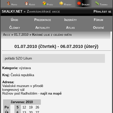
Skalky
Hafíci
Kočičí
Ptáčci
Rybičky
Terárka
SKALKY.NET
»
Zahrádkářské akce
Přihlásit se
Úvod
Prezentace
Inzeráty
Fórum
Články
Aktuality
Atlas
Ostatní
Akce
»
01.7.2010
» Krásné lilie z celého světa
01.07.2010 (čtvrtek) - 06.07.2010 (úterý)
pořádá SZO Lilium
Kategorie:
výstava
Kraj:
Česká republika
Adresa:
Valašské muzeum v přírodě
kongresový sál
Rožnov pod Radhoštěm -
najít na mapě
červenec 2010
Po
5
12
19
26
Út
6
13
20
27