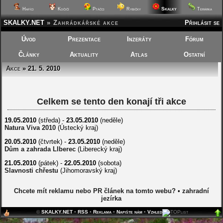
Skalky
Hafíci
Kočičí
Ptáčci
Rybičky
Terárka
SKALKY.NET
»
Zahrádkářské akce
Přihlásit se
Úvod
Prezentace
Inzeráty
Fórum
Články
Aktuality
Atlas
Ostatní
Akce
» 21. 5. 2010
Celkem se tento den konají tři akce
19.05.2010
(středa) -
23.05.2010
(neděle)
Natura Viva 2010
(Ústecký kraj)
20.05.2010
(čtvrtek) -
23.05.2010
(neděle)
Dům a zahrada LIberec
(Liberecký kraj)
21.05.2010
(pátek) -
22.05.2010
(sobota)
Slavnosti chřestu
(Jihomoravský kraj)
Chcete mít reklamu nebo PR článek na tomto webu?
•
zahradní
jezírka
©
SKALKY.NET
•
RSS
•
Reklama
•
Napište nám
•
Vzhled